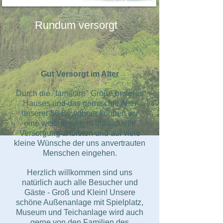
Rundum versorgt
Gut Versorgt im Alter
Durch die "familiäre" Größe unseres
Hauses und das gemischte Alter
unserer 56 Bewohner können wir
eine weitestgehend individuelle
Versorgung anbieten und auf viele
kleine Wünsche der uns anvertrauten
Menschen eingehen.
Herzlich willkommen sind uns
natürlich auch alle Besucher und
Gäste - Groß und Klein! Unsere
schöne Außenanlage mit Spielplatz,
Museum und Teichanlage wird auch
gerne von den Familien des