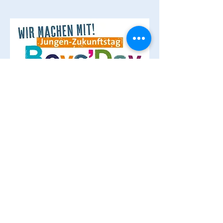
Interessante Links
www.neuerburg-eifel.de
Hilfe bei Alzheimer & Demenz |
Deutschland | Alzheimer's
Association
Mitglied im Gewerbe- und
Tourismusverein Neuerburger Land
e.V.