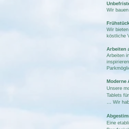
Unbefrist
Wir bauen 
Frühstück
Wir bieten
köstliche 
Arbeiten 
Arbeiten 
inspiriere
Parkmögli
Moderne A
Unsere mod
Tablets fü
… Wir hab
Abgestim
Eine etabl