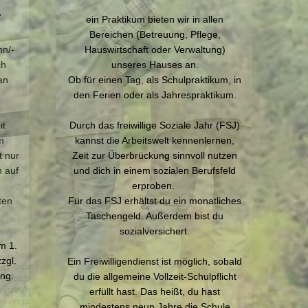
u
ein Praktikum bieten wir in allen
Bereichen (Betreuung, Pflege,
n/-
Hauswirtschaft oder Verwaltung)
ch
unseres Hauses an.
an
Ob für einen Tag, als Schulpraktikum, in
den Ferien oder als Jahrespraktikum.
it
Durch das freiwillige Soziale Jahr (FSJ)
m
kannst die Arbeitswelt kennenlernen,
t nur
Zeit zur Überbrückung sinnvoll nutzen
h auf
und dich in einem sozialen Berufsfeld
erproben.
ten
Für das FSJ erhältst du ein monatliches
Taschengeld. Außerdem bist du
sozialversichert.
m 1.
zgl.
Ein Freiwilligendienst ist möglich, sobald
ng.
du die allgemeine Vollzeit-Schulpflicht
erfüllt hast. Das heißt, du hast
mindestens neun Jahre die Schule