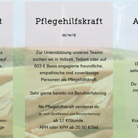
t
Pflegehilfskraft
m/w/d
ms
Zur Unterstützung unseres Teams
 auf
suchen wir in Vollzeit, Teilzeit oder auf
D
he,
603 € Basis engagierte freundliche,
sehr
empathische und zuverlässige
Personen als Pflegehilfskraft.
Du 
zu
u
Sehr gerne bereits mit Berufserfahrung.
Als Pflegehilfskraft verdienst du
(je nach Qualifikation und Berufserfahrung)
onn-
ab 17 €/Stunde.
Kra
ge
APH oder KPH ab 20,50 €/Std.