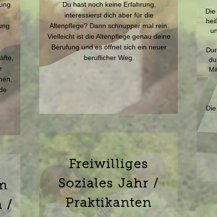
lung
Du hast noch keine Erfahrung,
Die
interessierst dich aber für die
hei
ung
Altenpflege? Dann schnupper mal rein.
un
Vielleicht ist die Altenpflege genau deine
Berufung und es öffnet sich ein neuer
Dur
äfte,
beruflicher Weg.
du
e
Mi
men,
de
Die
Freiwilliges
Soziales Jahr /
m
Praktikanten
 /