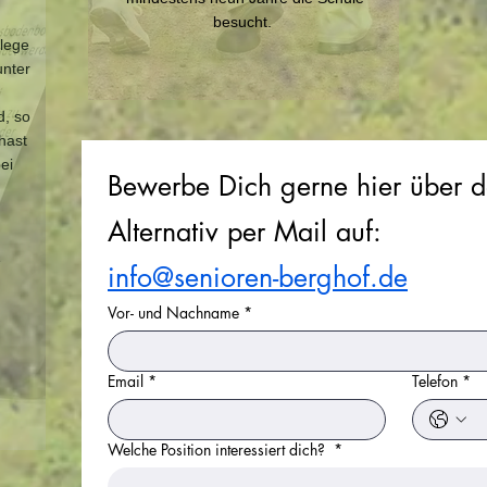
besucht.
lege
unter
d, so
hast
ei
Bewerbe Dich gerne hier über d
Alternativ per Mail auf: 
e
info@senioren-berghof.de
Vor- und Nachname
*
Email
*
Telefon
*
Welche Position interessiert dich?
*