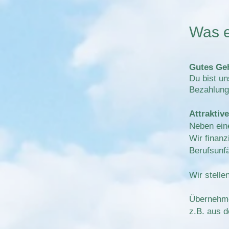
Was e
Gutes Geh
Du bist un
Bezahlung
Attraktiv
Neben eine
Wir finanz
Berufsunf
Wir stelle
Übernehme
z.B. aus 