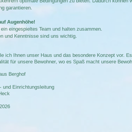
kkehrern optimale Bedingungen zu bieten. Dadurch können w
ng garantieren.
auf Augenhöhe!
 ein eingespieltes Team und halten zusammen.
en und Kenntnisse sind uns wichtig.
le ich Ihnen unser Haus und das besondere Konzept vor. Es l
lität für unsere Bewohner, wo es Spaß macht unsere Bewohne
aus Berghof
- und Einrichtungsleitung
 Heck
.2026