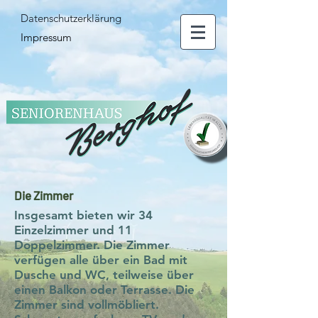
Datenschutzerklärung
Impressum
Die Zimmer
Insgesamt bieten wir 34
Einzelzimmer und 11
Doppelzimmer. Die Zimmer
verfügen alle über ein Bad mit
Dusche und WC, teilweise über
einen Balkon oder Terrasse. Die
Zimmer sind vollmöbliert.